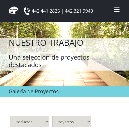
Skip
442.441.2825 | 442.321.9940
to
content
NUESTRO TRABAJO
Una selección de proyectos
destacados
Galería de Proyectos