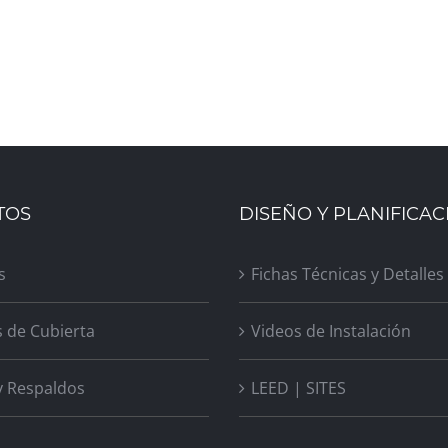
TOS
DISEÑO Y PLANIFICAC
s
Fichas Técnicas y Detalles
s de Cubierta
Videos de Instalación
y Respaldos
LEED | SITES