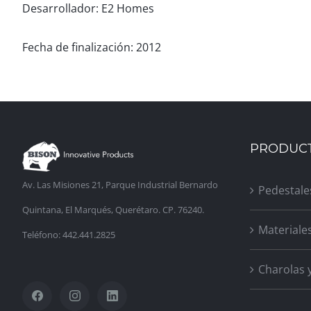
Desarrollador: E2 Homes
Fecha de finalización: 2012
PRODUC
Av. Las Misiones 21, Parque Industrial Bernardo
Pedestale
Quintana, El Marqués, Querétaro. CP. 76240.
Materiale
Teléfono: 442.441.2825
Charolas 