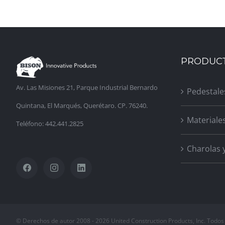
PRODUC
Av. Las Misiones 21, Parque Industrial Bernardo
Pedestale
Quintana, El Marqués, Querétaro. CP. 76240.
Materiale
Teléfono: 442.441.2825
Charolas 
© Derechos de autor 2008 -
2026 United Construction Products, Inc. Todos