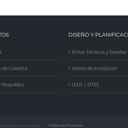
TOS
DISEÑO Y PLANIFICAC
s
Fichas Técnicas y Detalles
s de Cubierta
Videos de Instalación
y Respaldos
LEED | SITES
Política de Privacidad
 los derechos reservados.