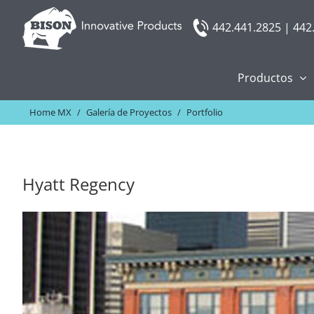
Skip
442.441.2825 | 442
to
content
Productos
Home MX
/
Galería de Proyectos
/
Portfolio
Hyatt Regency