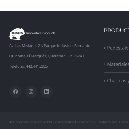
PRODUC
Av. Las Misiones 21, Parque Industrial Bernardo
Pedestale
Quintana, El Marqués, Querétaro. CP. 76240.
Materiale
Teléfono: 442.441.2825
Charolas 
© Derechos de autor 2008 -
2026 United Construction Products, Inc. Todos