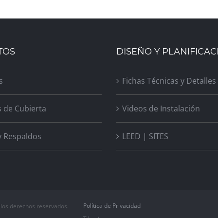
TOS
DISEÑO Y PLANIFICAC
s
Fichas Técnicas y Detalles
s de Cubierta
Videos de Instalación
y Respaldos
LEED | SITES
Política de Privacidad
 los derechos reservados.