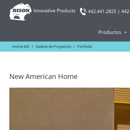
Skip
442.441.2825 | 442
to
content
Productos
Home MX
/
Galería de Proyectos
/
Portfolio
New American Home