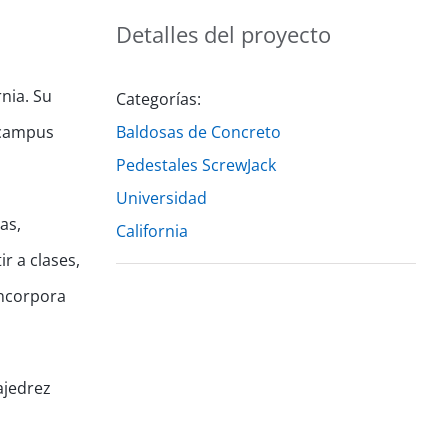
Detalles del proyecto
nia. Su
Categorías:
 campus
Baldosas de Concreto
Pedestales ScrewJack
Universidad
as,
California
r a clases,
incorpora
ajedrez