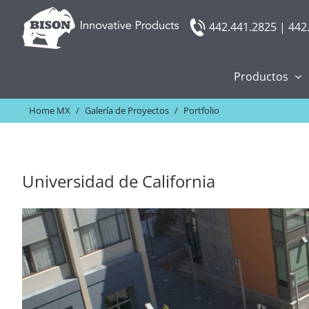
Skip
442.441.2825 | 442
to
content
Productos
Home MX
/
Galería de Proyectos
/
Portfolio
Universidad de California