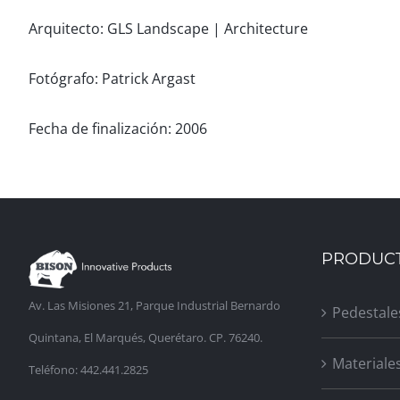
Arquitecto: GLS Landscape | Architecture
Fotógrafo: Patrick Argast
Fecha de finalización: 2006
PRODUC
Av. Las Misiones 21, Parque Industrial Bernardo
Pedestale
Quintana, El Marqués, Querétaro. CP. 76240.
Materiale
Teléfono: 442.441.2825