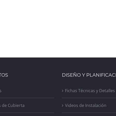
TOS
DISEÑO Y PLANIFICAC
s
Fichas Técnicas y Detalles
s de Cubierta
Videos de Instalación