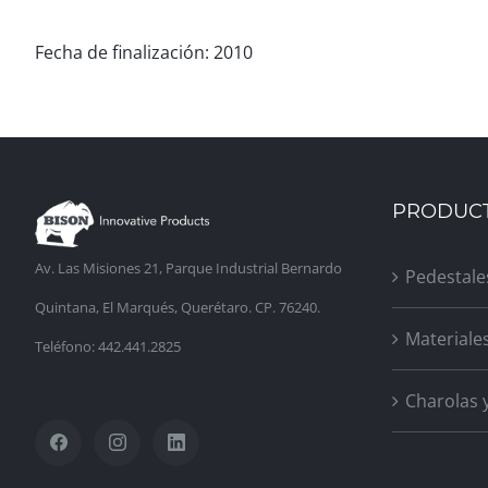
Fecha de finalización: 2010
PRODUC
Av. Las Misiones 21, Parque Industrial Bernardo
Pedestale
Quintana, El Marqués, Querétaro. CP. 76240.
Materiale
Teléfono: 442.441.2825
Charolas 