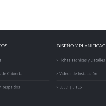
TOS
DISEÑO Y PLANIFICAC
s
Fichas Técnicas y Detalles
s de Cubierta
Videos de Instalación
y Respaldos
LEED | SITES