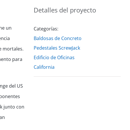
Detalles del proyecto
ene un
Categorías:
encia
Baldosas de Concreto
Pedestales ScrewJack
e mortales.
Edificio de Oficinas
mento para
California
enge del US
mponentes
k junto con
San