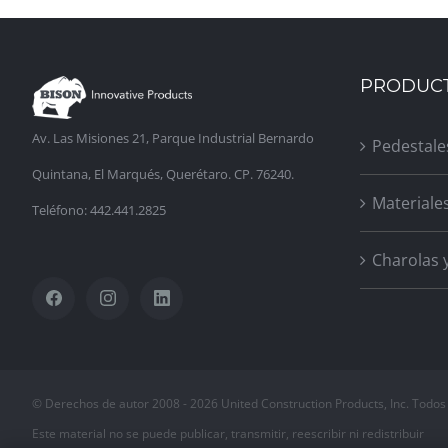
PRODUC
Av. Las Misiones 21, Parque Industrial Bernardo
Pedestale
Quintana, El Marqués, Querétaro. CP. 76240.
Materiale
Teléfono: 442.441.2825
Charolas 
© Derechos de autor 2008 -
2026 United Construction Products, Inc. Todos
Este material no se puede publicar, transmitir, reescribir ni redistribuir