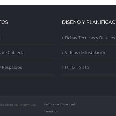
TOS
DISEÑO Y PLANIFICAC
s
Fichas Técnicas y Detalles
s de Cubierta
Videos de Instalación
y Respaldos
LEED | SITES
Política de Privacidad
 los derechos reservados.
Términos