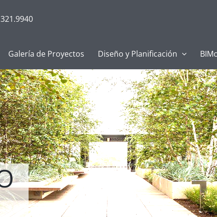
.321.9940
Galería de Proyectos
Diseño y Planificación
BIMo
O