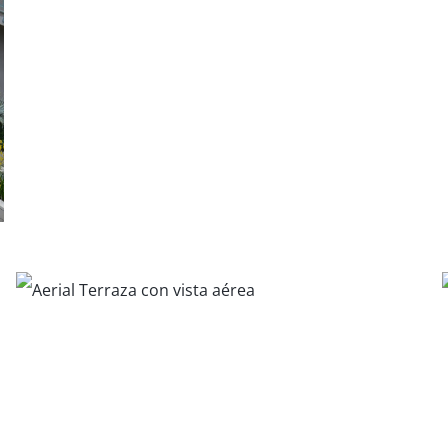
The Westin
Hotel Aqua Oasis -
Waikiki