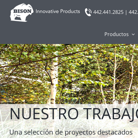
Skip
442.441.2825 | 442
to
content
Productos
NUESTRO TRABAJ
Una selección de proyectos destacados