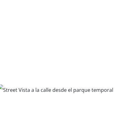
Vivienda Unifamiliar en
Atlanta
Centro de Estudios
Ferguson