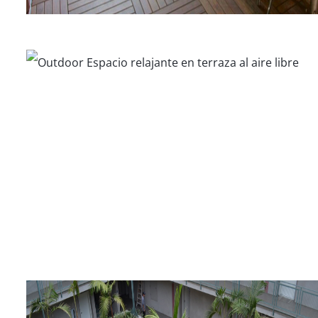
Nudies Honky Tonk