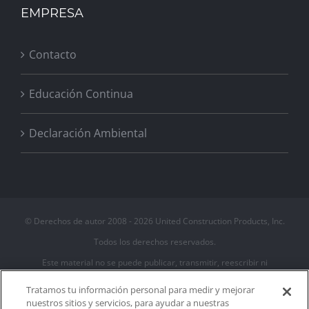
EMPRESA
Contacto
Educación Continua
Declaración Ambiental
© Derechos de autor 2008 -
2026 United Construction Products, Inc.
Todos los derechos reservados.
Este material no se puede publicar, transmitir, reescribir ni
redistribuir
Tratamos tu información personal para medir y mejorar
nuestros sitios y servicios, para ayudar a nuestras