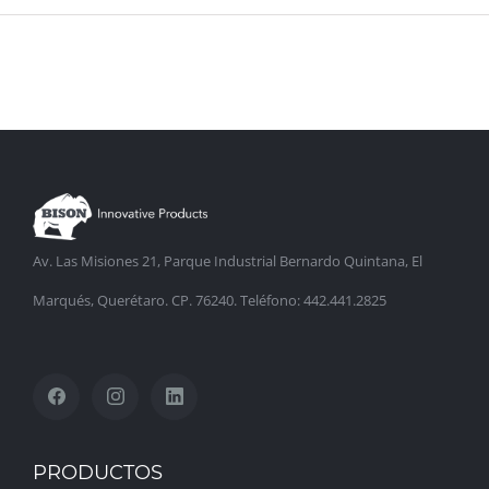
Av. Las Misiones 21, Parque Industrial Bernardo Quintana, El
Marqués, Querétaro. CP. 76240. Teléfono: 442.441.2825
PRODUCTOS