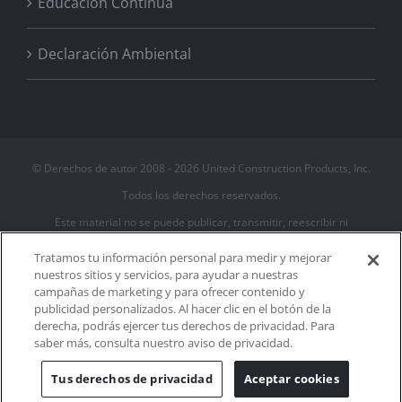
Educación Continua
Declaración Ambiental
© Derechos de autor 2008 -
2026 United Construction Products, Inc.
Todos los derechos reservados.
Este material no se puede publicar, transmitir, reescribir ni
redistribuir
Tratamos tu información personal para medir y mejorar
nuestros sitios y servicios, para ayudar a nuestras
campañas de marketing y para ofrecer contenido y
Política de Privacidad
publicidad personalizados. Al hacer clic en el botón de la
Términos
derecha, podrás ejercer tus derechos de privacidad. Para
Política de Cookies
saber más, consulta nuestro aviso de privacidad.
Configuración de cookies
Tus derechos de privacidad
Aceptar cookies