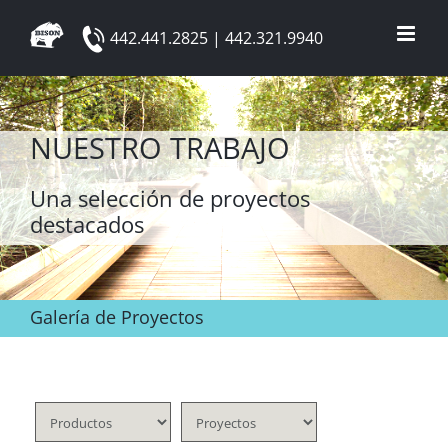
Skip
442.441.2825 | 442.321.9940
to
content
NUESTRO TRABAJO
Una selección de proyectos
destacados
Galería de Proyectos