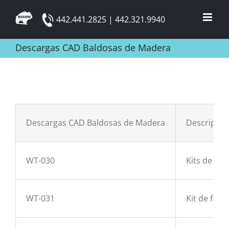
Skip
442.441.2825 | 442.321.9940
to
content
Descargas CAD Baldosas de Madera
Descargas CAD Baldosas de Madera
Descripció
WT-030
Kits de fija
WT-031
Kit de fijac