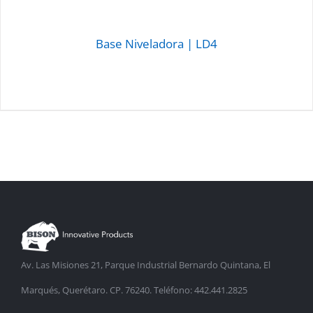
Base Niveladora | LD4
DETALLES
Av. Las Misiones 21, Parque Industrial Bernardo Quintana, El
Marqués, Querétaro. CP. 76240. Teléfono: 442.441.2825