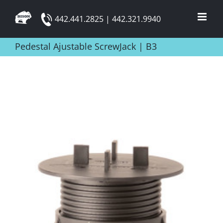
Skip
442.441.2825 | 442.321.9940
to
content
Pedestal Ajustable ScrewJack | B3