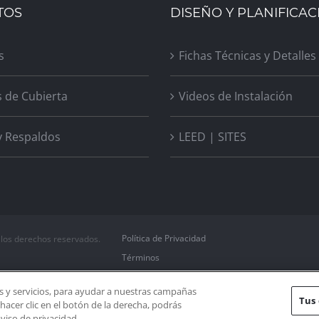
TOS
DISEÑO Y PLANIFICAC
s
Fichas Técnicas y Detalles
s de Cubierta
Videos de Instalación
y Respaldos
LEED | SITES
Política de Privacidad
 los derechos reservados.
Términos
Política de Cookies
s y servicios, para ayudar a nuestras campañas
Configuración de cookies
Tus 
hacer clic en el botón de la derecha, podrás
viso de privacidad.