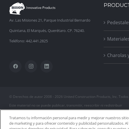
PRODUC
Av. Las Misiones 21, Parque Industrial Bernardo
Pedestale
Quintana, El Marqués, Querétaro. CP. 76240.
Materiale
Teléfono: 442.441.2825
Charolas 
© Derechos de autor 2008 -
2026 United Construction Products, Inc. Todos
Este material no se puede publicar, transmitir, reescribir ni redistribuir
Tratamos tu información personal para medir y mejorar nuestros sitio
de marketing y para ofrecer contenido y publicidad personalizados. Al 
ejercer tus derechos de privacidad. Para saber más, consulta nuestro a