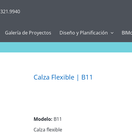
.321.9940
Galería de Proyectos
Diseño y Planificación
BIMo
Calza Flexible | B11
Modelo:
B11
Calza flexible