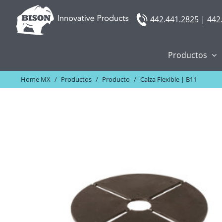
Skip
442.441.2825 | 442
to
content
Productos
Home MX
/
Productos
/
Producto
/
Calza Flexible | B11