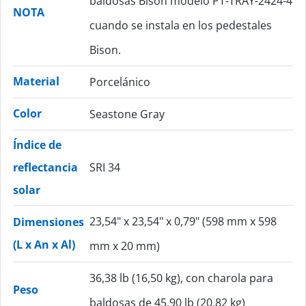
baldosas Bison modelo PT-TRAY-2424-4
NOTA
cuando se instala en los pedestales
Bison.
Material
Porcelánico
Color
Seastone Gray
Índice de
reflectancia
SRI 34
solar
23,54" x 23,54" x 0,79" (598 mm x 598
Dimensiones
(L x An x Al)
mm x 20 mm)
36,38 lb (16,50 kg), con charola para
Peso
baldosas de 45,90 lb (20,82 kg)