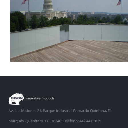
Sede de la Asociación
Estadounidense de
Psicología
Edificio de Usos Mixtos en
Av. Las Misiones 21, Parque Industrial Bernardo Quintana, El
New Jersey Avenue
Marqués, Querétaro. CP. 76240. Teléfono: 442.441.2825