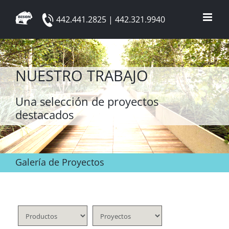
Skip
442.441.2825 | 442.321.9940
to
content
NUESTRO TRABAJO
Una selección de proyectos
destacados
Galería de Proyectos